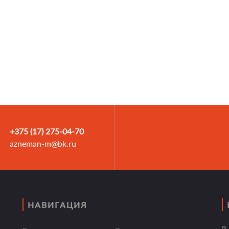
+375 (17) 275-04-70
azneman-m@bk.ru
НАВИГАЦИЯ