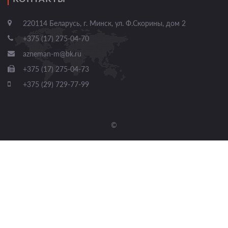
220114 Беларусь, г. Минск, ул. Ф.Скорины, дом 2
+375 (17) 275-04-70
azneman-m@bk.ru
+375 (17) 275-04-73
+375 (29) 729-77-99
©