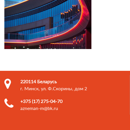
220114 Беларусь
г. Минск, ул. Ф.Скорины, дом 2
+375 (17) 275-04-70
azneman-m@bk.ru